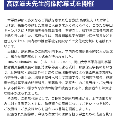
髙原滋夫先生胸像除幕式を開催
本学医学部に多大なるご貢献をされた名誉教授 髙原滋夫（たかはら
しげお）先生の卓越した業績と人徳を末永く称えるべく、このたび鹿田
キャンパスに「髙原滋夫先生顕彰胸像」を建立し、5月7日に胸像除幕式
を執り行いました。髙原先生は、耳鼻咽喉科学が専門で医学部長などを
歴任しており、国内初の難聴学級を開設などで文化功労賞にも選ばれて
います。
当日は、髙原先生のご親族や門下生、学内外の関係者ら約70人が出席
し、厳かな雰囲気のもと式典が行われました。
Junko Fukutake Hall（Jホール）において、岡山大学医学部顕彰事業
検討委員会委員長の和田淳医学部長による式辞、那須保友学長のあいさ
つ、耳鼻咽喉・頭頸部外科分野の安藤瑞生教授による髙原先生の業績紹
介等を行いました。場所を屋外へ移して那須学長、和田医学部長、成瀬
恵治医歯薬学総合研究科長、安藤教授、髙原先生のご長男様・ご次男様
による除幕で、穏やかな表情の胸像が披露されると、出席者からは大き
な拍手が送られました。
その後、ご遺族代表として、ご長男の髙原郁夫様から、本学の取り組
みに対する謝意とともに、胸像建立の意義についてごあいさつを賜り、
ご次男様・ご長女様からも温かいお言葉を頂戴しました。
設置された胸像は、今後も次世代の医療を担う学生たちの成長を見守